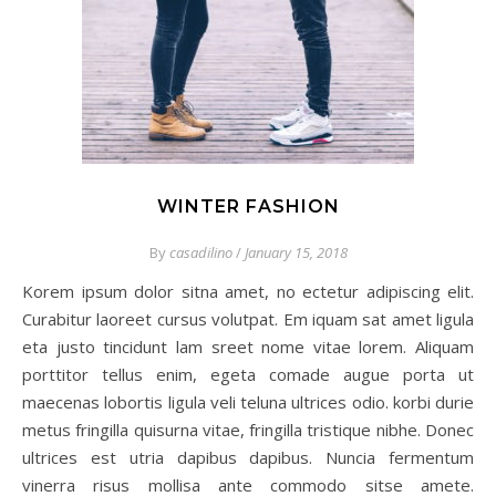
WINTER FASHION
By
casadilino
/
January 15, 2018
Korem ipsum dolor sitna amet, no ectetur adipiscing elit.
Curabitur laoreet cursus volutpat. Em iquam sat amet ligula
eta justo tincidunt lam sreet nome vitae lorem. Aliquam
porttitor tellus enim, egeta comade augue porta ut
maecenas lobortis ligula veli teluna ultrices odio. korbi durie
metus fringilla quisurna vitae, fringilla tristique nibhe. Donec
ultrices est utria dapibus dapibus. Nuncia fermentum
vinerra risus mollisa ante commodo sitse amete.