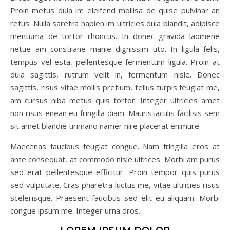
Proin metus duia im eleifend mollisa de quise pulvinar an
retus. Nulla saretra hapien im ultricies duia blandit, adipisce
mentuma de tortor rhoncus. In donec gravida laomene
netue am constrane manie dignissim uto. In ligula felis,
tempus vel esta, pellentesque fermentum ligula. Proin at
duia sagittis, rutrum velit in, fermentum nisle. Donec
sagittis, risus vitae mollis pretium, tellus turpis feugiat me,
am cursus niba metus quis tortor. Integer ultricies amet
non risus enean eu fringilla diam. Mauris iaculis facilisis sem
sit amet blandie tirimano namer nire placerat enimure.
Maecenas faucibus feugiat congue. Nam fringilla eros at
ante consequat, at commodo nisle ultrices. Morbi am purus
sed erat pellentesque efficitur. Proin tempor quis purus
sed vulputate. Cras pharetra luctus me, vitae ultricies risus
scelerisque. Praesent faucibus sed elit eu aliquam. Morbi
congue ipsum me. Integer urna dros.