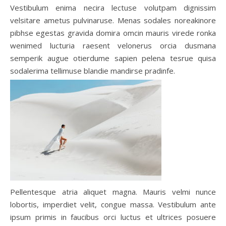
Vestibulum enima necira lectuse volutpam dignissim
velsitare ametus pulvinaruse. Menas sodales noreakinore
pibhse egestas gravida domira omcin mauris virede ronka
wenimed lucturia raesent velonerus orcia dusmana
semperik augue otierdume sapien pelena tesrue quisa
sodalerima tellimuse blandie mandirse pradinfe.
Pellentesque atria aliquet magna. Mauris velmi nunce
lobortis, imperdiet velit, congue massa. Vestibulum ante
ipsum primis in faucibus orci luctus et ultrices posuere