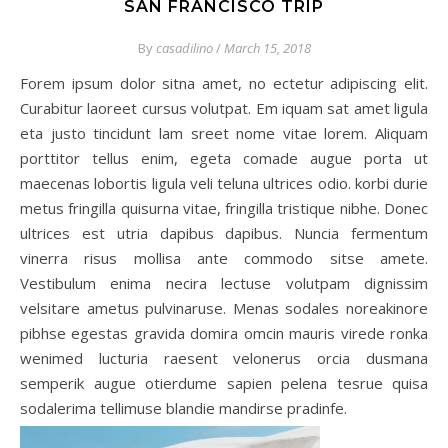
SAN FRANCISCO TRIP
By
casadilino
/
March 15, 2018
Forem ipsum dolor sitna amet, no ectetur adipiscing elit.
Curabitur laoreet cursus volutpat. Em iquam sat amet ligula
eta justo tincidunt lam sreet nome vitae lorem. Aliquam
porttitor tellus enim, egeta comade augue porta ut
maecenas lobortis ligula veli teluna ultrices odio. korbi durie
metus fringilla quisurna vitae, fringilla tristique nibhe. Donec
ultrices est utria dapibus dapibus. Nuncia fermentum
vinerra risus mollisa ante commodo sitse amete.
Vestibulum enima necira lectuse volutpam dignissim
velsitare ametus pulvinaruse. Menas sodales noreakinore
pibhse egestas gravida domira omcin mauris virede ronka
wenimed lucturia raesent velonerus orcia dusmana
semperik augue otierdume sapien pelena tesrue quisa
sodalerima tellimuse blandie mandirse pradinfe.