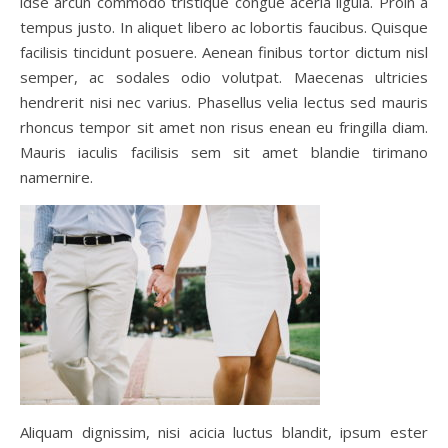
idse arcun commodo tristique congue aceria ligula. Proin a
tempus justo. In aliquet libero ac lobortis faucibus. Quisque
facilisis tincidunt posuere. Aenean finibus tortor dictum nisl
semper, ac sodales odio volutpat. Maecenas ultricies
hendrerit nisi nec varius. Phasellus velia lectus sed mauris
rhoncus tempor sit amet non risus enean eu fringilla diam.
Mauris iaculis facilisis sem sit amet blandie tirimano
namernire.
Aliquam dignissim, nisi acicia luctus blandit, ipsum ester