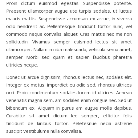
Proin dictum euismod egestas. Suspendisse potente.
Praesent ullamcorper augue ute turpis sodales, ut luctus
mauris mattis. Suspendisse accumsan ex arcue, in viverra
odio hendrerit ac. Pellentesque tincidunt tortor nunc, vel
commodo neque convallis aliquet. Cras mattis nec me non
sollicitudin. Vivamus semper euismod lectus sit amet
ullamcorper. Nullam in niba malesuada, vehicula sema amet,
semper Morbi sed quam et sapien faucibus pharetra
ultricies neque.
Donec ut arcue dignissim, rhoncus lectus nec, sodales elit.
Integer ex metus, imperdiet eu odio sed, rhoncus ultrices
orci. Proin condimentum sodales lorem id ultrices. Aenean
venenatis magna sem, am sodales enim congue nec. Sed ut
bibendum ex. Aliquam in purus am augue mollis dapibus.
Curabitur sit amet dictum leo semper, efficitur felis
tincidunt de kinibus tortor. Peletesnue necia astrerie
suscipit vestibulume nulla convallisa.