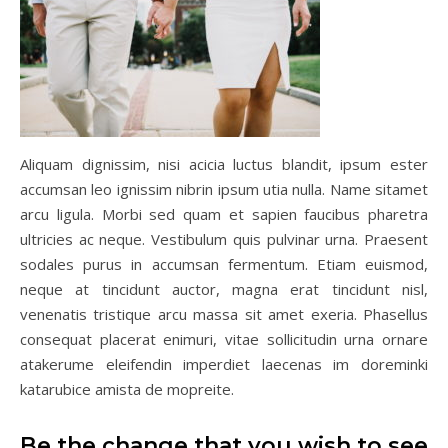
Aliquam dignissim, nisi acicia luctus blandit, ipsum ester
accumsan leo ignissim nibrin ipsum utia nulla. Name sitamet
arcu ligula. Morbi sed quam et sapien faucibus pharetra
ultricies ac neque. Vestibulum quis pulvinar urna. Praesent
sodales purus in accumsan fermentum. Etiam euismod,
neque at tincidunt auctor, magna erat tincidunt nisl,
venenatis tristique arcu massa sit amet exeria. Phasellus
consequat placerat enimuri, vitae sollicitudin urna ornare
atakerume eleifendin imperdiet laecenas im doreminki
katarubice amista de mopreite.
Be the change that you wish to see