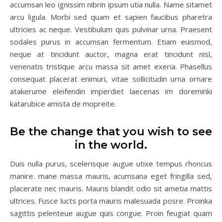
accumsan leo ignissim nibrin ipsum utia nulla. Name sitamet
arcu ligula. Morbi sed quam et sapien faucibus pharetra
ultricies ac neque. Vestibulum quis pulvinar urna. Praesent
sodales purus in accumsan fermentum. Etiam euismod,
neque at tincidunt auctor, magna erat tincidunt nisl,
venenatis tristique arcu massa sit amet exeria. Phasellus
consequat placerat enimuri, vitae sollicitudin urna ornare
atakerume eleifendin imperdiet laecenas im doreminki
katarubice amista de mopreite.
Be the change that you wish to see
in the world.
Duis nulla purus, scelerisque augue utixe tempus rhoncus
manire. mane massa mauris, acumsana eget fringilla sed,
placerate nec mauris. Mauris blandit odio sit ametia mattis
ultrices. Fusce lucts porta mauris malesuada posre. Proinka
sagittis pelenteue augue quis congue. Proin feugiat quam