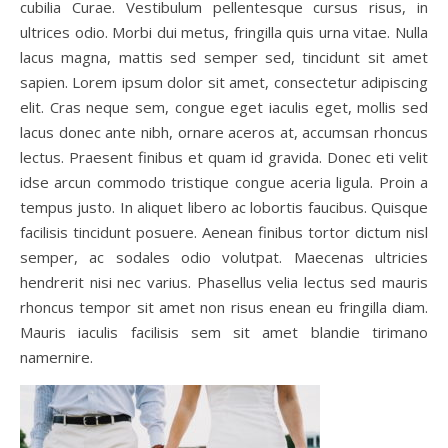
cubilia Curae. Vestibulum pellentesque cursus risus, in
ultrices odio. Morbi dui metus, fringilla quis urna vitae. Nulla
lacus magna, mattis sed semper sed, tincidunt sit amet
sapien. Lorem ipsum dolor sit amet, consectetur adipiscing
elit. Cras neque sem, congue eget iaculis eget, mollis sed
lacus donec ante nibh, ornare aceros at, accumsan rhoncus
lectus. Praesent finibus et quam id gravida. Donec eti velit
idse arcun commodo tristique congue aceria ligula. Proin a
tempus justo. In aliquet libero ac lobortis faucibus. Quisque
facilisis tincidunt posuere. Aenean finibus tortor dictum nisl
semper, ac sodales odio volutpat. Maecenas ultricies
hendrerit nisi nec varius. Phasellus velia lectus sed mauris
rhoncus tempor sit amet non risus enean eu fringilla diam.
Mauris iaculis facilisis sem sit amet blandie tirimano
namernire.