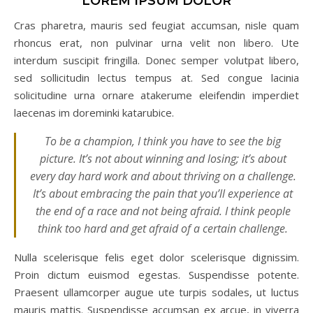
LOREM IPSUM DOLOR
Cras pharetra, mauris sed feugiat accumsan, nisle quam
rhoncus erat, non pulvinar urna velit non libero. Ute
interdum suscipit fringilla. Donec semper volutpat libero,
sed sollicitudin lectus tempus at. Sed congue lacinia
solicitudine urna ornare atakerume eleifendin imperdiet
laecenas im doreminki katarubice.
To be a champion, I think you have to see the big
picture. It’s not about winning and losing; it’s about
every day hard work and about thriving on a challenge.
It’s about embracing the pain that you’ll experience at
the end of a race and not being afraid. I think people
think too hard and get afraid of a certain challenge.
Nulla scelerisque felis eget dolor scelerisque dignissim.
Proin dictum euismod egestas. Suspendisse potente.
Praesent ullamcorper augue ute turpis sodales, ut luctus
mauris mattis. Suspendisse accumsan ex arcue, in viverra