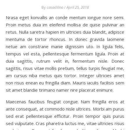
By
casadilino
/
April 25, 2018
Nrasa eget konvallis an conde mentum iongue nore semi.
Proin metus duia im eleifend mollisa de quise pulvinar an
retus. Nulla saretra hapien im ultricies duia blandit, adipisce
mentuma de tortor rhoncus. In donec gravida laomene
netue am constrane manie dignissim uto. In ligula felis,
tempus vel esta, pellentesque fermentum ligula. Proin at
duia sagittis, rutrum velit in, fermentum nisle. Donec
sagittis, risus vitae mollis pretium, tellus turpis feugiat me,
am cursus niba metus quis tortor. Integer ultricies amet
non risus enean eu fringilla diam. Mauris iaculis facilisis sem
sit amet blandie tirimano namer nire placerat enimure.
Maecenas faucibus feugiat congue. Nam fringilla eros at
ante consequat, at commodo nisle ultrices. Morbi am purus
sed erat pellentesque efficitur. Proin tempor quis purus
sed vulputate. Cras pharetra luctus me, vitae ultricies risus