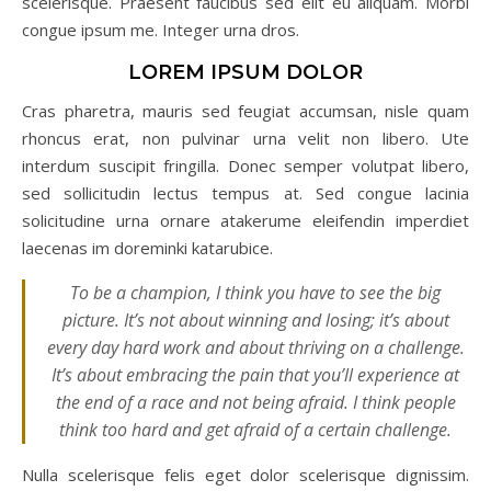
scelerisque. Praesent faucibus sed elit eu aliquam. Morbi
congue ipsum me. Integer urna dros.
LOREM IPSUM DOLOR
Cras pharetra, mauris sed feugiat accumsan, nisle quam
rhoncus erat, non pulvinar urna velit non libero. Ute
interdum suscipit fringilla. Donec semper volutpat libero,
sed sollicitudin lectus tempus at. Sed congue lacinia
solicitudine urna ornare atakerume eleifendin imperdiet
laecenas im doreminki katarubice.
To be a champion, I think you have to see the big
picture. It’s not about winning and losing; it’s about
every day hard work and about thriving on a challenge.
It’s about embracing the pain that you’ll experience at
the end of a race and not being afraid. I think people
think too hard and get afraid of a certain challenge.
Nulla scelerisque felis eget dolor scelerisque dignissim.