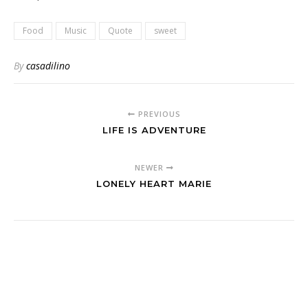
Food
Music
Quote
sweet
By
casadilino
PREVIOUS
LIFE IS ADVENTURE
NEWER
LONELY HEART MARIE