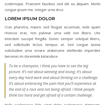
scelerisque. Praesent faucibus sed elit eu aliquam. Morbi
congue ipsum me. Integer urna dros.
LOREM IPSUM DOLOR
Cras pharetra, mauris sed feugiat accumsan, nisle quam
rhoncus erat, non pulvinar urna velit non libero. Ute
interdum suscipit fringilla. Donec semper volutpat libero,
sed sollicitudin lectus tempus at. Sed congue lacinia
solicitudine urna ornare atakerume eleifendin imperdiet
laecenas im doreminki katarubice.
To be a champion, I think you have to see the big
picture. It’s not about winning and losing; it’s about
every day hard work and about thriving on a challenge.
It’s about embracing the pain that you’ll experience at
the end of a race and not being afraid. I think people
think too hard and get afraid of a certain challenge.
Nulla scelerisque felis eget dolor scelerisque dignissim.