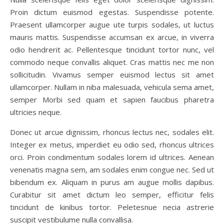
Proin dictum euismod egestas. Suspendisse potente.
Praesent ullamcorper augue ute turpis sodales, ut luctus
mauris mattis. Suspendisse accumsan ex arcue, in viverra
odio hendrerit ac. Pellentesque tincidunt tortor nunc, vel
commodo neque convallis aliquet. Cras mattis nec me non
sollicitudin. Vivamus semper euismod lectus sit amet
ullamcorper. Nullam in niba malesuada, vehicula sema amet,
semper Morbi sed quam et sapien faucibus pharetra
ultricies neque.
Donec ut arcue dignissim, rhoncus lectus nec, sodales elit.
Integer ex metus, imperdiet eu odio sed, rhoncus ultrices
orci. Proin condimentum sodales lorem id ultrices. Aenean
venenatis magna sem, am sodales enim congue nec. Sed ut
bibendum ex. Aliquam in purus am augue mollis dapibus.
Curabitur sit amet dictum leo semper, efficitur felis
tincidunt de kinibus tortor. Peletesnue necia astrerie
suscipit vestibulume nulla convallisa.