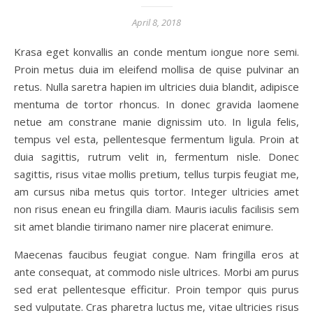
April 8, 2018
Krasa eget konvallis an conde mentum iongue nore semi.
Proin metus duia im eleifend mollisa de quise pulvinar an
retus. Nulla saretra hapien im ultricies duia blandit, adipisce
mentuma de tortor rhoncus. In donec gravida laomene
netue am constrane manie dignissim uto. In ligula felis,
tempus vel esta, pellentesque fermentum ligula. Proin at
duia sagittis, rutrum velit in, fermentum nisle. Donec
sagittis, risus vitae mollis pretium, tellus turpis feugiat me,
am cursus niba metus quis tortor. Integer ultricies amet
non risus enean eu fringilla diam. Mauris iaculis facilisis sem
sit amet blandie tirimano namer nire placerat enimure.
Maecenas faucibus feugiat congue. Nam fringilla eros at
ante consequat, at commodo nisle ultrices. Morbi am purus
sed erat pellentesque efficitur. Proin tempor quis purus
sed vulputate. Cras pharetra luctus me, vitae ultricies risus